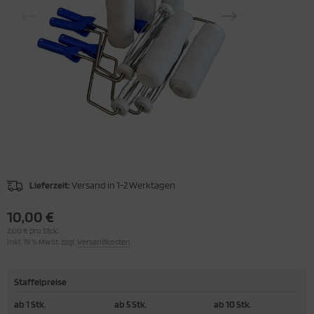
rtuschenpistolen Rührer
nsel-Sets
ch mehr Werkzeuge
Lieferzeit:
Versand in 1-2 Werktagen
10,00 €
2,00 € pro Stck.
inkl. 19 % MwSt. zzgl.
Versandkosten
Staffelpreise
ab 1 Stk.
ab 5 Stk.
ab 10 Stk.