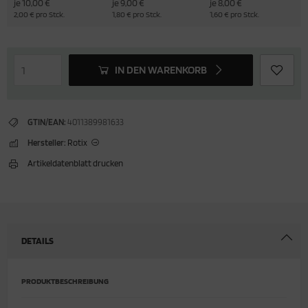
je 10,00 €
je 9,00 €
je 8,00 €
2,00 € pro Stck.
1,80 € pro Stck.
1,60 € pro Stck.
IN DEN WARENKORB
GTIN/EAN:
4011389981633
Hersteller:
Rotix
Artikeldatenblatt drucken
DETAILS
PRODUKTBESCHREIBUNG