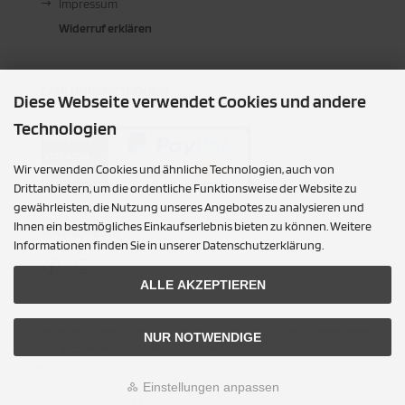
Impressum
Widerruf erklären
ZAHLUNGSMETHODEN
Diese Webseite verwendet Cookies und andere
Technologien
Wir verwenden Cookies und ähnliche Technologien, auch von
Drittanbietern, um die ordentliche Funktionsweise der Website zu
gewährleisten, die Nutzung unseres Angebotes zu analysieren und
Ihnen ein bestmögliches Einkaufserlebnis bieten zu können. Weitere
SOCIAL MEDIA
Informationen finden Sie in unserer Datenschutzerklärung.
ALLE AKZEPTIEREN
Alle Preise inkl. gesetzl. MwSt. zzgl.
Versandkosten
. Die durchgestrichenen Preise
NUR NOTWENDIGE
entsprechen dem bisherigen Preis bei Malerwerkzeuge-Onlineshop.
Malerwerkzeuge-Onlineshop © 2026 | Template © 2009-2026 by modified eCommerce
Shopsoftware
Einstellungen anpassen
mod
ified eCommerce Shopsoftware © 2009-2026