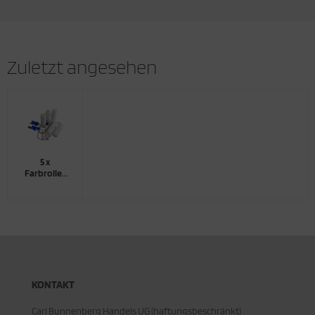
Zuletzt angesehen
5 x
Farbroller
25 cm
Polyester |
Korbsystem
KONTAKT
Carl Bunnenberg Handels UG (haftungsbeschränkt)