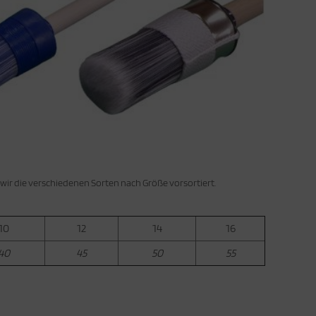
wir die verschiedenen Sorten nach Größe vorsortiert.
10
12
14
16
40
45
50
55