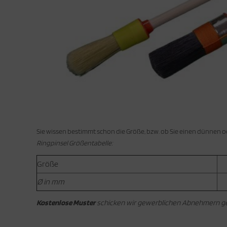
rtuschenpistolen Rührer
ch mehr Werkzeuge
Sie wissen bestimmt schon die Größe, bzw. ob Sie einen dünnen o
Ringpinsel Größentabelle:
Pinselgrößen
Größe
Ø in mm
Kostenlose Muster
schicken wir gewerblichen Abnehmern ger