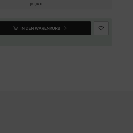
€
je 3,14 €
IN DEN WARENKORB