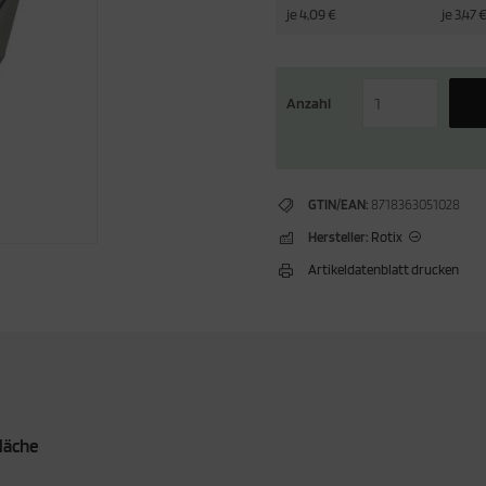
je 4,09 €
je 3,47 
Anzahl
GTIN/EAN:
8718363051028
Hersteller:
Rotix
Artikeldatenblatt drucken
fläche