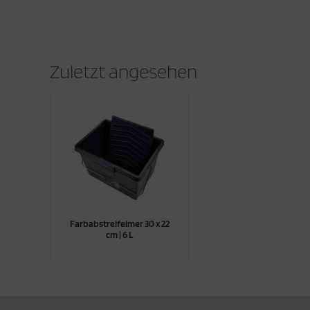
Zuletzt angesehen
Farbabstreifeimer 30 x 22
cm | 6 L