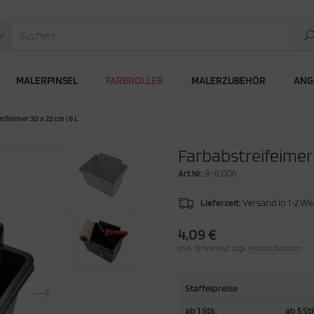
MALERPINSEL
FARBROLLER
MALERZUBEHÖR
ANG
ifeimer 30 x 22 cm | 6 L
Farbabstreifeimer 
Art.Nr.:
8-63106
Lieferzeit:
Versand in 1-2 W
4,09 €
inkl. 19 % MwSt. zzgl.
Versandkosten
Staffelpreise
ab 1 Stk.
ab 5 St