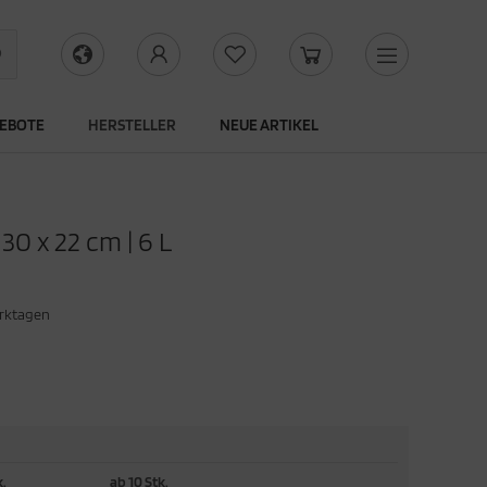
EBOTE
HERSTELLER
NEUE ARTIKEL
30 x 22 cm | 6 L
erktagen
k.
ab 10 Stk.