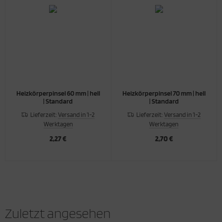
Heizkörperpinsel 60 mm | hell
Heizkörperpinsel 70 mm | hell
| Standard
| Standard
Lieferzeit:
Versand in 1-2
Lieferzeit:
Versand in 1-2
Werktagen
Werktagen
2,27 €
2,70 €
Zuletzt angesehen