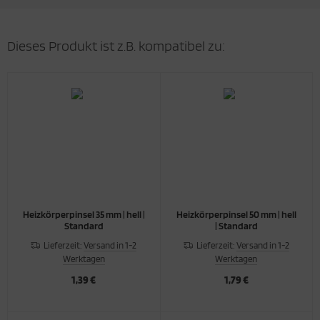
Dieses Produkt ist z.B. kompatibel zu:
Heizkörperpinsel 35 mm | hell |
Heizkörperpinsel 50 mm | hell
Standard
| Standard
Lieferzeit:
Versand in 1-2
Lieferzeit:
Versand in 1-2
Werktagen
Werktagen
1,39 €
1,79 €