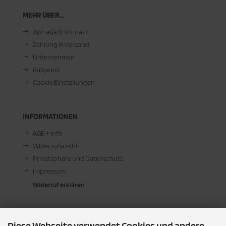
MEHR ÜBER...
Anfrage & Kontakt
Zahlung & Versand
Unternehmen
Ratgeber
Cookie Einstellungen
INFORMATIONEN
AGB + Info
Widerrufsrecht
Privatsphäre und Datenschutz
Impressum
Widerruf erklären
ZAHLUNGSMETHODEN
Diese Webseite verwendet Cookies und andere