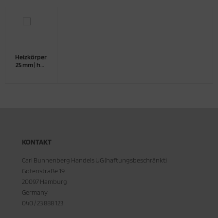
Heizkörperpinsel
25 mm | hell
| Standard
KONTAKT
Carl Bunnenberg Handels UG (haftungsbeschränkt)
Gotenstraße 19
20097 Hamburg
Germany
040 / 23 888 123