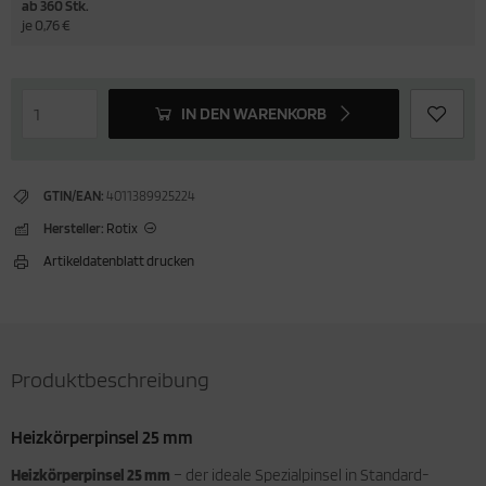
ab 360 Stk.
je 0,76 €
IN DEN WARENKORB
GTIN/EAN:
4011389925224
Hersteller:
Rotix
Artikeldatenblatt drucken
Produktbeschreibung
Heizkörperpinsel 25 mm
Heizkörperpinsel 25 mm
– der ideale Spezialpinsel in Standard-