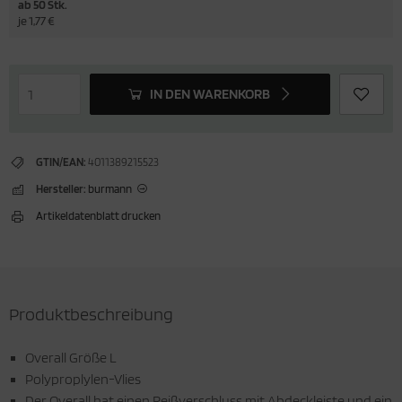
ab 50 Stk.
je 1,77 €
IN DEN WARENKORB
GTIN/EAN:
4011389215523
Hersteller:
burmann
Artikeldatenblatt drucken
Produktbeschreibung
Overall Größe L
Polyproplylen-Vlies
Der Overall hat einen Reißverschluss mit Abdeckleiste und ein