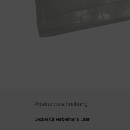
rtuschenpistolen Rührer
nsel-Sets
ch mehr Werkzeuge
Produktbeschreibung
Deckel für Farbeimer 8 Liter