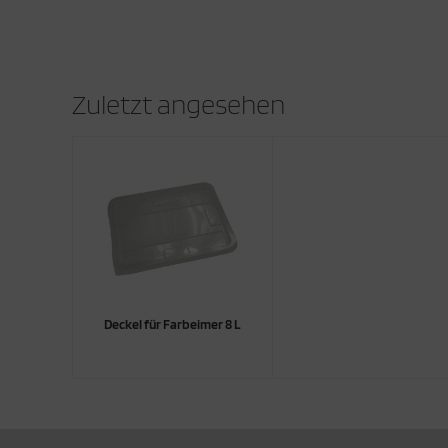
Zuletzt angesehen
Deckel für Farbeimer 8 L