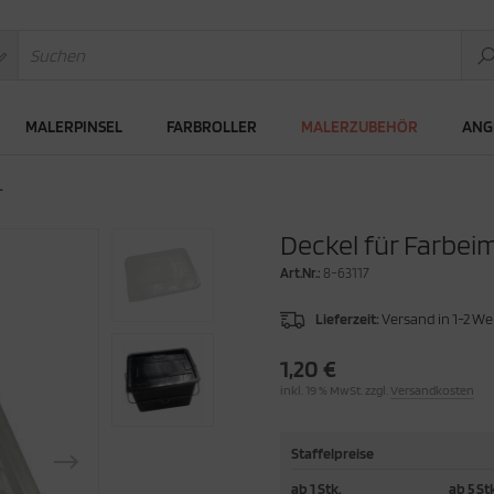
MALERPINSEL
FARBROLLER
MALERZUBEHÖR
ANG
L
Deckel für Farbeim
Art.Nr.:
8-63117
Lieferzeit:
Versand in 1-2 W
1,20 €
inkl. 19 % MwSt. zzgl.
Versandkosten
Staffelpreise
ab 1 Stk.
ab 5 St