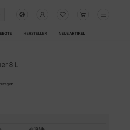
EBOTE
HERSTELLER
NEUE ARTIKEL
er 8 L
erktagen
k.
ab 10 Stk.