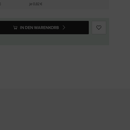
€
je 0,82 €
IN DEN WARENKORB