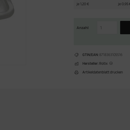
je 1,20 €
je 0,95 
Anzahl
GTIN/EAN:
8718363105516
Hersteller:
Rotix
Artikeldatenblatt drucken